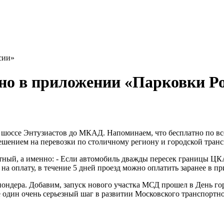
сии»
но в приложении «Парковки Р
шоссе Энтузиастов до МКАД. Напоминаем, что бесплатно по все
решением на перевозки по столичному региону и городской транс
зитный, а именно: - Если автомобиль дважды пересек границы Ц
 на оплату, в течение 5 дней проезд можно оплатить заранее в 
пондера. Добавим, запуск нового участка МСД прошел в День го
 один очень серьезный шаг в развитии Московского транспортно